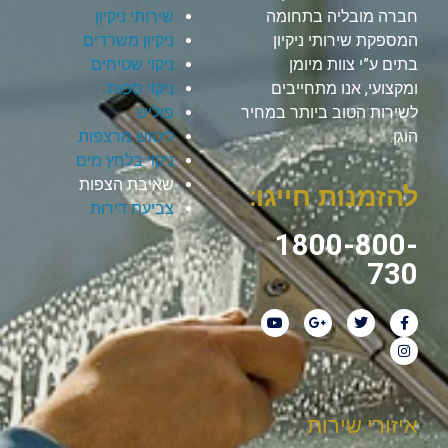
חברה מובליה בתחומה
שירותי ניקיון
המספקת שירותי ניקיון
ניקיון משרדים
בתים ע”י צוות מיומן
ניקוי שטיחים
ומקצועי, אנו מתחייבים
ניקוי ספות
לשירות הטוב ביותר במחיר
פוליש
הוגן.
ליטוש מרצפות
ניקוי בלחץ מים
שאיבת הצפות
להזמנות חייגו:
צביעת דירות
1800-800-
730
איזורי שירות