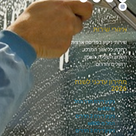
איזורי שירות
שירותי ניקיון בפריסה ארצית
רחבה, כל אזור המרכז,
השרון, השפלה, הצפון,
ירושלים והדרום.
מחירון עדכני לשנת
2026
ניקיון דירת חדר החל
מ-₪400
ניקיון דירת 2 חדרים
החל מ-₪800
ניקיון דירת 3 חדרים