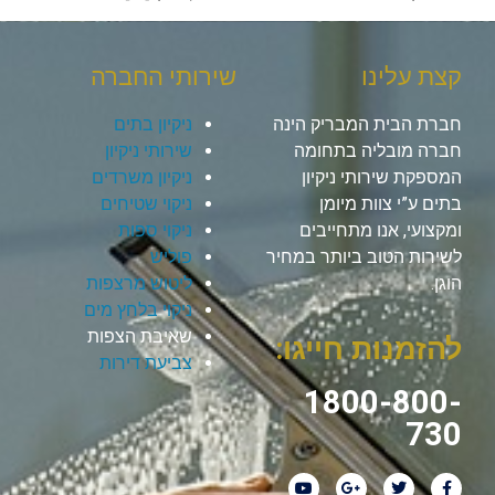
קצת עלינו
שירותי החברה
חברת הבית המבריק הינה
ניקיון בתים
חברה מובליה בתחומה
שירותי ניקיון
המספקת שירותי ניקיון
ניקיון משרדים
בתים ע”י צוות מיומן
ניקוי שטיחים
ומקצועי, אנו מתחייבים
ניקוי ספות
לשירות הטוב ביותר במחיר
פוליש
הוגן.
ליטוש מרצפות
ניקוי בלחץ מים
שאיבת הצפות
להזמנות חייגו:
צביעת דירות
1800-800-
730