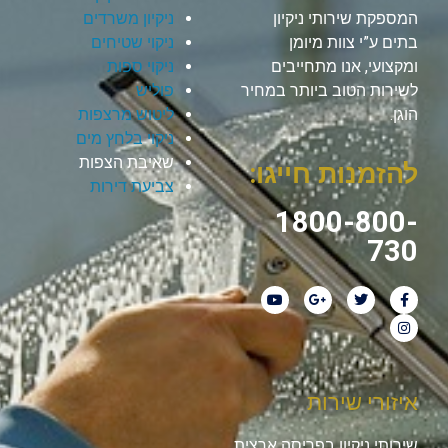
המספקת שירותי ניקיון
ניקיון משרדים
בתים ע”י צוות מיומן
ניקוי שטיחים
ומקצועי, אנו מתחייבים
ניקוי ספות
לשירות הטוב ביותר במחיר
פוליש
הוגן.
ליטוש מרצפות
ניקוי בלחץ מים
שאיבת הצפות
להזמנות חייגו:
צביעת דירות
1800-800-
730
איזורי שירות
שירותי ניקיון בפריסה ארצית