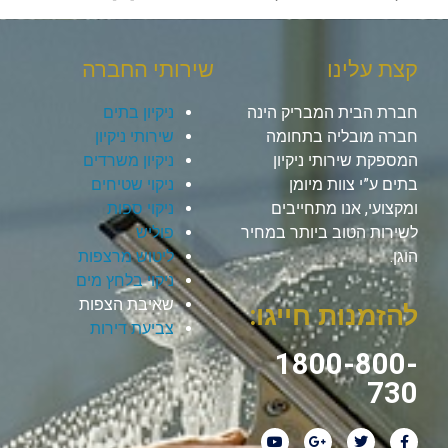
קצת עלינו
שירותי החברה
חברת הבית המבריק הינה
ניקיון בתים
חברה מובליה בתחומה
שירותי ניקיון
המספקת שירותי ניקיון
ניקיון משרדים
בתים ע”י צוות מיומן
ניקוי שטיחים
ומקצועי, אנו מתחייבים
ניקוי ספות
לשירות הטוב ביותר במחיר
פוליש
הוגן.
ליטוש מרצפות
ניקוי בלחץ מים
שאיבת הצפות
להזמנות חייגו:
צביעת דירות
1800-800-
730