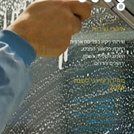
איזורי שירות
שירותי ניקיון בפריסה ארצית
רחבה, כל אזור המרכז,
השרון, השפלה, הצפון,
ירושלים והדרום.
מחירון עדכני לשנת
2026
ניקיון דירת חדר החל
מ-₪400
ניקיון דירת 2 חדרים
החל מ-₪800
ניקיון דירת 3 חדרים