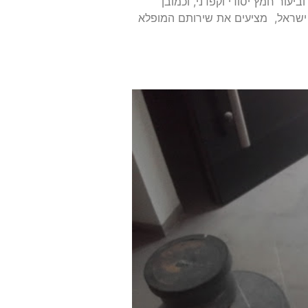
ביעור חמץ יסודי וקפדני, וכמובן
ל ישראל, מציעים את שירותם המופלא