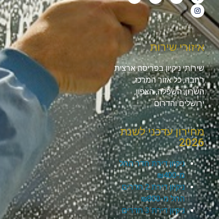
איזורי שירות
שירותי ניקיון בפריסה ארצית
רחבה, כל אזור המרכז,
השרון, השפלה, הצפון,
ירושלים והדרום.
מחירון עדכני לשנת
2026
ניקיון דירת חדר החל
מ-₪400
ניקיון דירת 2 חדרים
החל מ-₪800
ניקיון דירת 3 חדרים