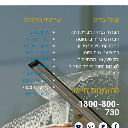
קצת עלינו
שירותי החברה
חברת הבית המבריק הינה
ניקיון בתים
חברה מובליה בתחומה
שירותי ניקיון
המספקת שירותי ניקיון
ניקיון משרדים
בתים ע”י צוות מיומן
ניקוי שטיחים
ומקצועי, אנו מתחייבים
ניקוי ספות
לשירות הטוב ביותר במחיר
פוליש
הוגן.
ליטוש מרצפות
ניקוי בלחץ מים
שאיבת הצפות
להזמנות חייגו:
צביעת דירות
1800-800-
730