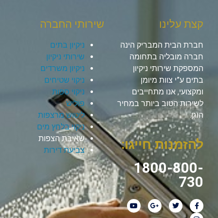
קצת עלינו
שירותי החברה
חברת הבית המבריק הינה
ניקיון בתים
חברה מובליה בתחומה
שירותי ניקיון
המספקת שירותי ניקיון
ניקיון משרדים
בתים ע”י צוות מיומן
ניקוי שטיחים
ומקצועי, אנו מתחייבים
ניקוי ספות
לשירות הטוב ביותר במחיר
פוליש
הוגן.
ליטוש מרצפות
ניקוי בלחץ מים
שאיבת הצפות
להזמנות חייגו:
צביעת דירות
1800-800-
730