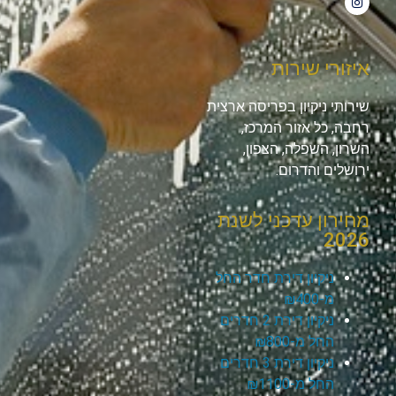
איזורי שירות
שירותי ניקיון בפריסה ארצית
רחבה, כל אזור המרכז,
השרון, השפלה, הצפון,
ירושלים והדרום.
מחירון עדכני לשנת
2026
ניקיון דירת חדר החל
מ-₪400
ניקיון דירת 2 חדרים
החל מ-₪800
ניקיון דירת 3 חדרים
החל מ-₪1100