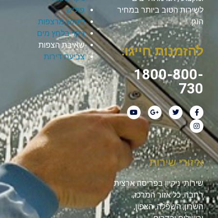
לשירות הטוב ביותר במחיר
פוליש
הוגן.
ליטוש מרצפות
ניקוי בלחץ מים
שאיבת הצפות
להזמנות חייגו:
צביעת דירות
1800-800-
730
איזורי שירות
שירותי ניקיון בפריסה ארצית
רחבה, כל אזור המרכז,
השרון, השפלה, הצפון,