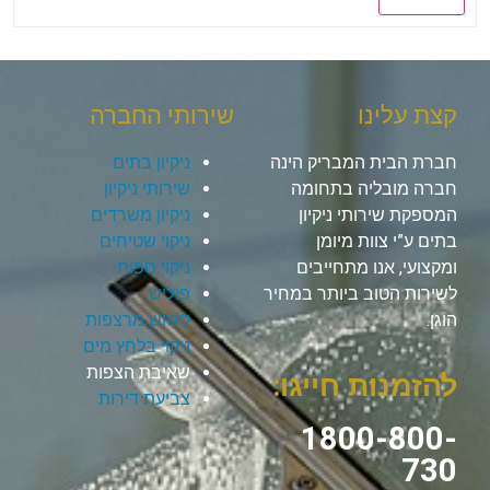
קצת עלינו
שירותי החברה
חברת הבית המבריק הינה
ניקיון בתים
חברה מובליה בתחומה
שירותי ניקיון
המספקת שירותי ניקיון
ניקיון משרדים
בתים ע”י צוות מיומן
ניקוי שטיחים
ומקצועי, אנו מתחייבים
ניקוי ספות
לשירות הטוב ביותר במחיר
פוליש
הוגן.
ליטוש מרצפות
ניקוי בלחץ מים
שאיבת הצפות
להזמנות חייגו:
צביעת דירות
1800-800-
730