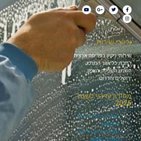
איזורי שירות
שירותי ניקיון בפריסה ארצית
רחבה, כל אזור המרכז,
השרון, השפלה, הצפון,
ירושלים והדרום.
מחירון עדכני לשנת
2026
ניקיון דירת חדר החל
מ-₪400
ניקיון דירת 2 חדרים
החל מ-₪800