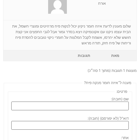
אורח
שלום מעונין לדעת איזה חומר ניקיון יכול לנקות פיח מרהיטים ומוצרי חשמל, את
הבית עצמו ניקנו עם אקונומיקה ויצא בסדר גמור אבל לגבי החפצים אני קצת
חושש שלא יהרסו, אשמח לקבל המלצות על חומרי ניקוי טובובים להסרת פיח
וריחות של פיח חזק, תודה מראש
מאת
תגובות
מוצגות 1 תגובות (מתוך 1 סה״כ)
מענה ל־איזה חומר מנקה פיח?
פרטים:
שם (חובה):
דוא"ל (לא יפורסם) (חובה):
אתר: