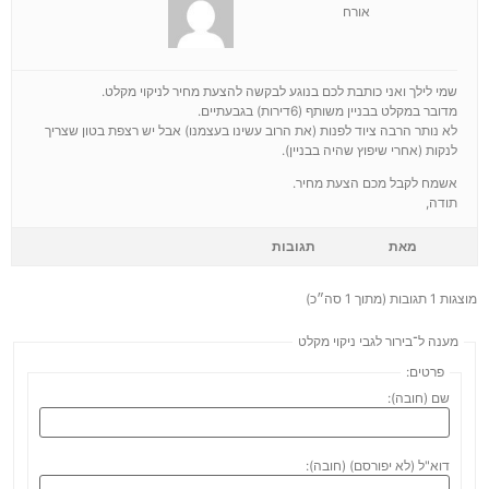
אורח
שמי לילך ואני כותבת לכם בנוגע לבקשה להצעת מחיר לניקוי מקלט.
מדובר במקלט בבניין משותף (6דירות) בגבעתיים.
לא נותר הרבה ציוד לפנות (את הרוב עשינו בעצמנו) אבל יש רצפת בטון שצריך
לנקות (אחרי שיפוץ שהיה בבניין).
אשמח לקבל מכם הצעת מחיר.
תודה,
מאת
תגובות
מוצגות 1 תגובות (מתוך 1 סה״כ)
מענה ל־בירור לגבי ניקוי מקלט
פרטים:
שם (חובה):
דוא"ל (לא יפורסם) (חובה):