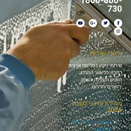
1800-800-
730
איזורי שירות
שירותי ניקיון בפריסה ארצית
רחבה, כל אזור המרכז,
השרון, השפלה, הצפון,
ירושלים והדרום.
מחירון עדכני לשנת
2026
ניקיון דירת חדר החל
מ-₪400