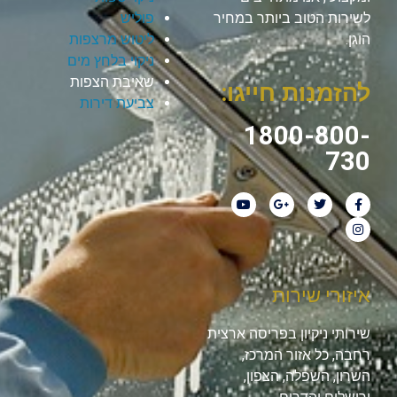
לשירות הטוב ביותר במחיר
פוליש
הוגן.
ליטוש מרצפות
ניקוי בלחץ מים
שאיבת הצפות
להזמנות חייגו:
צביעת דירות
1800-800-
730
איזורי שירות
שירותי ניקיון בפריסה ארצית
רחבה, כל אזור המרכז,
השרון, השפלה, הצפון,