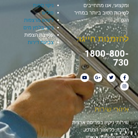
ומקצועי, אנו מתחייבים
ניקוי ספות
לשירות הטוב ביותר במחיר
פוליש
הוגן.
ליטוש מרצפות
ניקוי בלחץ מים
שאיבת הצפות
להזמנות חייגו:
צביעת דירות
1800-800-
730
איזורי שירות
שירותי ניקיון בפריסה ארצית
רחבה, כל אזור המרכז,
השרון, השפלה, הצפון,