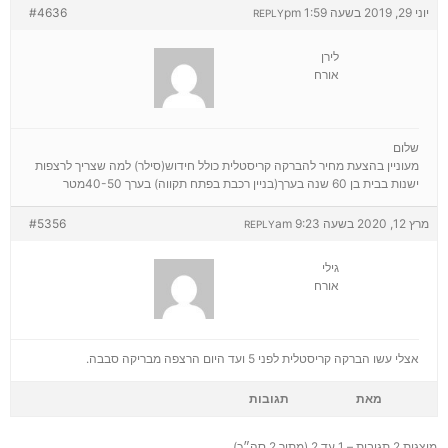
יוני 29, 2019 בשעה 1:59 pm
#4636
REPLY
לירן
אורח
שלום
מעוניין בהצעת מחיר להברקה קריסטלית כולל חידוש(סילר) למה שצריך לרצפות
ישנות בבית בן 60 שנה בערך(בניין רכבת בפתח תקווה) בערך 40-50מטר
מרץ 12, 2020 בשעה 9:23 am
#5356
REPLY
גילי
אורח
אצלי עשו הברקה קריסטלית לפני 5 ועד היום הרצפה מבריקה סבבה.
מאת
תגובות
מוצגות 2 תגובות – 1 עד 2 (מתוך 2 סה״כ)