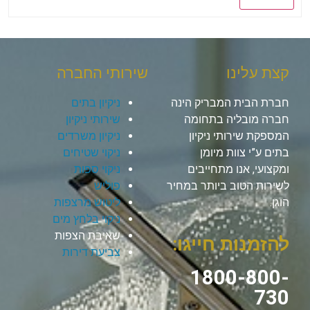
קצת עלינו
שירותי החברה
חברת הבית המבריק הינה
ניקיון בתים
חברה מובליה בתחומה
שירותי ניקיון
המספקת שירותי ניקיון
ניקיון משרדים
בתים ע”י צוות מיומן
ניקוי שטיחים
ומקצועי, אנו מתחייבים
ניקוי ספות
לשירות הטוב ביותר במחיר
פוליש
הוגן.
ליטוש מרצפות
ניקוי בלחץ מים
שאיבת הצפות
להזמנות חייגו:
צביעת דירות
1800-800-
730