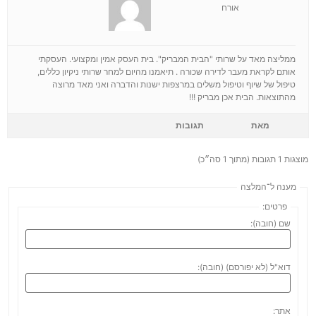
אורח
ממליצה מאד על שרותי "הבית המבריק". בית העסק אמין ומקצועי. העסקתי
אותם לקראת מעבר לדירה שכורה . תיאמנו מהיום למחר שרותי ניקיון כללים,
טיפול של שיוף וטיפול משלים במרצפות ישנות והדברה ואני מאד מרוצה
מהתוצאות. הבית אכן מבריק !!!
מאת
תגובות
מוצגות 1 תגובות (מתוך 1 סה״כ)
מענה ל־המלצה
פרטים:
שם (חובה):
דוא"ל (לא יפורסם) (חובה):
אתר: