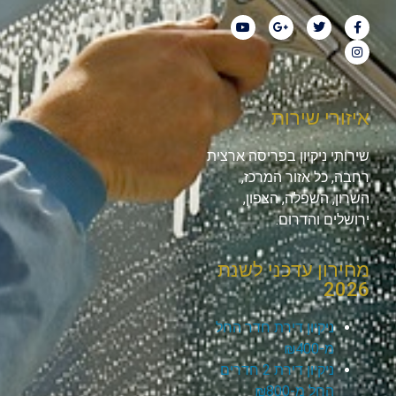
איזורי שירות
שירותי ניקיון בפריסה ארצית
רחבה, כל אזור המרכז,
השרון, השפלה, הצפון,
ירושלים והדרום.
מחירון עדכני לשנת
2026
ניקיון דירת חדר החל
מ-₪400
ניקיון דירת 2 חדרים
החל מ-₪800