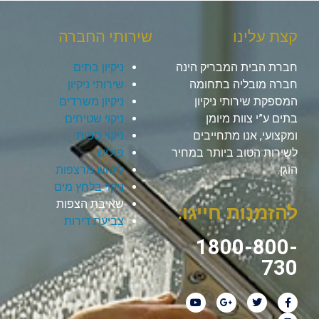
קצת עלינו
שירותי החברה
חברת הבית המבריק הינה
ניקיון בתים
חברה מובליה בתחומה
שירותי ניקיון
המספקת שירותי ניקיון
ניקיון משרדים
בתים ע”י צוות מיומן
ניקוי שטיחים
ומקצועי, אנו מתחייבים
ניקוי ספות
לשירות הטוב ביותר במחיר
פוליש
הוגן.
ליטוש מרצפות
ניקוי בלחץ מים
שאיבת הצפות
להזמנות חייגו:
צביעת דירות
1800-800-
730