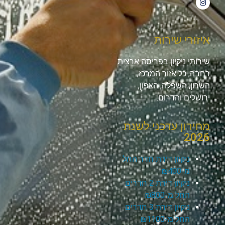
איזורי שירות
שירותי ניקיון בפריסה ארצית
רחבה, כל אזור המרכז,
השרון, השפלה, הצפון,
ירושלים והדרום.
מחירון עדכני לשנת
2026
ניקיון דירת חדר החל
מ-₪400
ניקיון דירת 2 חדרים
החל מ-₪800
ניקיון דירת 3 חדרים
החל מ-₪1100