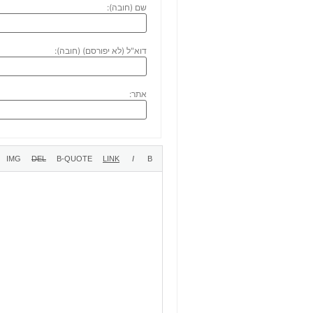
שם (חובה):
דוא"ל (לא יפורסם) (חובה):
אתר: