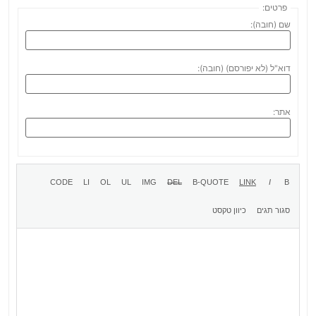
פרטים:
שם (חובה):
דוא"ל (לא יפורסם) (חובה):
אתר: