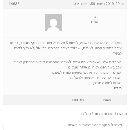
יוני 29, 2019 בשעה 1:56 pm
#4635
REPLY
hali
אורח
מנקה קבועה לפעמיים בשבוע, לפחות 5 שעות כל פעם. הבית נקי ומסודר, דרושה
עזרה בתחזוק קבוע. לעיתים, יש צורך בעזרה בכביסה ובבישול (לא צריך לדעת
לבשל).
העובדות שלנו נשארות עימנו שנים. לצערנו, האחרונה נאלצה להפסיק לעבוד,
עקב בעיה רפואית. היינו איתה שנתיים.
אנחנו יודעים להוקיר את מי שעושה וטורח למעננו.
חשובה לנו עקביות, אמינות ולויאליות.
נשמח למענה מהיר,
תודה.
מאת
תגובות
מוצגות 1 תגובות (מתוך 1 סה״כ)
מענה ל־מנקה קבועה לפעמיים בשבוע