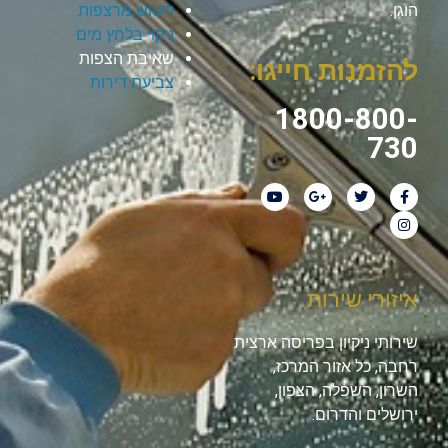
הוגן.
ליטוש מרצפות
ניקוי בלחץ מים
שאיבת הצפות
להזמנות חייגו:
צביעת דירות
1800-800-
730
איזורי שירות
שירותי ניקיון בפריסה ארצית
רחבה, כל אזור המרכז,
השרון, השפלה, הצפון,
ירושלים והדרום.