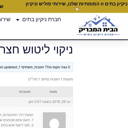
ניקיון בתים זו המומחיות שלנו, שירותי פוליש וניקיון
שעות
חברת ניקיון בתים
שירותי
ניקוי ליטוש חצר 
This topic has 0 תגובות, משתתף 1, and was last updated
מוצגות 1 תגובות (מתוך 1 סה״כ)
מאת
תגובות
יוני 29, 2019 בשעה 2:07 pm
הגעתי דרך האינטרנט, ל
1. האם אתם מבצעים שיפוץ (מילוי סדקים וכד') בריצוף פרלטו רויאל? ליטוש?
2. לגבי ריצוף שיש בחוץ ומדרגות: האם יש לכם פיתרון לניקוי פינות של מדרגות?