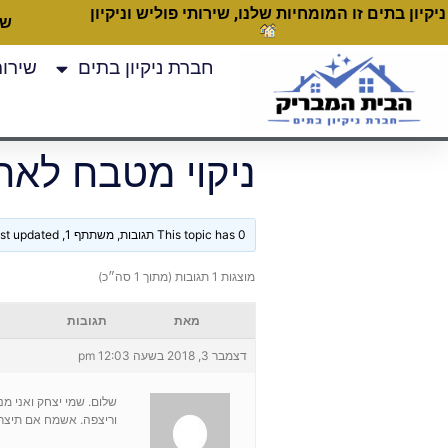
ניקיון בתים זו המומחיות שלנו, שירותי פוליש וניקיון
שעות
חברת ניקיון בתים
שירותי
ניקוי מטבח לאח
This topic has 0 תגובות, משתתף 1, and was last updated
מוצגות 1 תגובות (מתוך 1 סה״כ)
מאת
תגובות
דצמבר 3, 2018 בשעה 12:03 pm
שלום. שמי יצחק ואני מנה
וריצפה. אשמח אם תיצרו