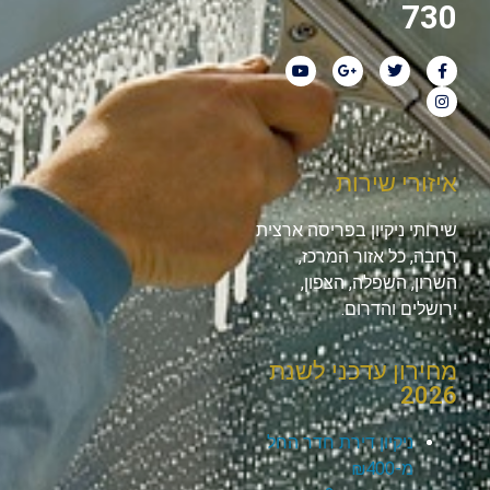
730
איזורי שירות
שירותי ניקיון בפריסה ארצית
רחבה, כל אזור המרכז,
השרון, השפלה, הצפון,
ירושלים והדרום.
מחירון עדכני לשנת
2026
ניקיון דירת חדר החל
מ-₪400