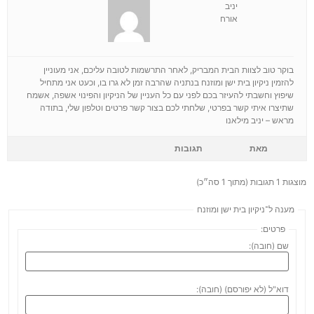
יניב
אורח
בוקר טוב לצוות הבית המבריק, לאחר התרשמות לטובה עליכם, אני מעוניין
להזמין ניקיון בית ישן ומוזנח בנתניה שהרבה זמן לא גרו בו, וכעט אני מתחיל
שיפוץ וחשבתי להעיזר בכם לפני עם כל העניין של הניקיון והפינוי אשפה, אשמח
שתיצרו איתי קשר בפרטי, שלחתי לכם בצור קשר פרטים וטלפון שלי, בתודה
מראש – יניב מילאנו
מאת
תגובות
מוצגות 1 תגובות (מתוך 1 סה״כ)
מענה ל־ניקיון בית ישן ומוזנח
פרטים:
שם (חובה):
דוא"ל (לא יפורסם) (חובה):