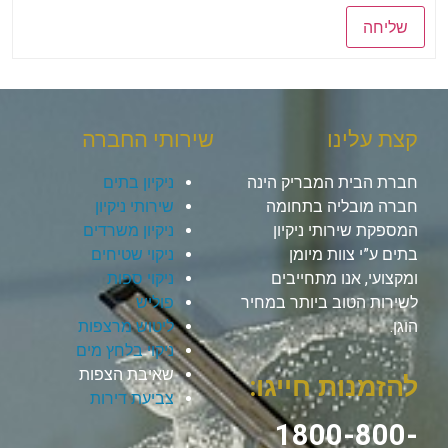
שליחה
קצת עלינו
שירותי החברה
חברת הבית המבריק הינה
ניקיון בתים
חברה מובליה בתחומה
שירותי ניקיון
המספקת שירותי ניקיון
ניקיון משרדים
בתים ע”י צוות מיומן
ניקוי שטיחים
ומקצועי, אנו מתחייבים
ניקוי ספות
לשירות הטוב ביותר במחיר
פוליש
הוגן.
ליטוש מרצפות
ניקוי בלחץ מים
שאיבת הצפות
להזמנות חייגו:
צביעת דירות
1800-800-