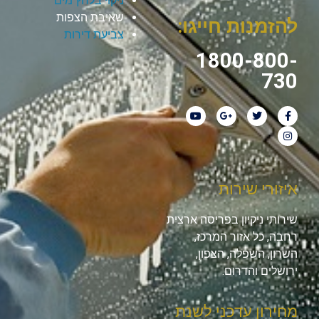
ניקוי בלחץ מים
שאיבת הצפות
להזמנות חייגו:
צביעת דירות
1800-800-
730
איזורי שירות
שירותי ניקיון בפריסה ארצית
רחבה, כל אזור המרכז,
השרון, השפלה, הצפון,
ירושלים והדרום.
מחירון עדכני לשנת