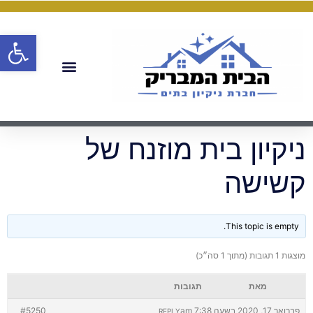
פתח
ניקיון בית מוזנח של
קשישה
This topic is empty.
מוצגות 1 תגובות (מתוך 1 סה״כ)
מאת
תגובות
פברואר 17, 2020 בשעה 7:38 am
#5250
REPLY