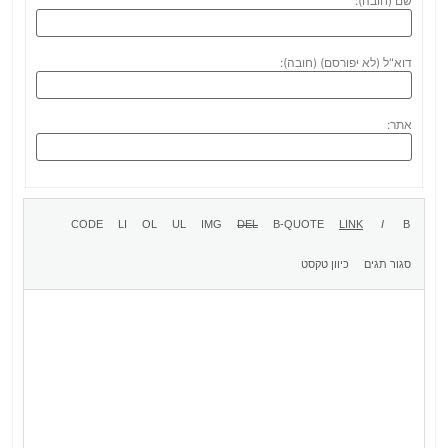
שם (חובה):
דוא"ל (לא יפורסם) (חובה):
אתר: