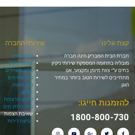
קצת עלינו
שירותי החברה
חברת הבית המבריק הינה חברה
ניקיון בתים
מובליה בתחומה המספקת שירותי ניקיון
שירותי ניקיון
בתים ע”י צוות מיומן ומקצועי, אנו
ניקיון משרדים
מתחייבים לשירות הטוב ביותר במחיר
ניקוי שטיחים
הוגן.
ניקוי ספות
פוליש
ליטוש מרצפות
להזמנות חייגו:
ניקוי בלחץ מים
שאיבת הצפות
1800-800-730
צביעת דירות