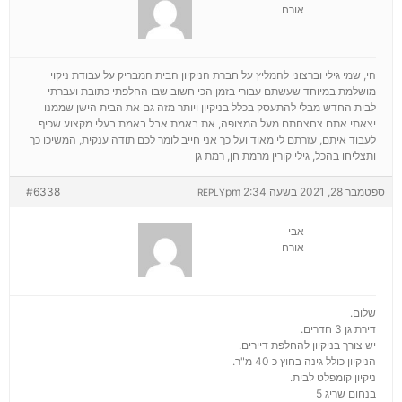
אורח
הי, שמי גילי וברצוני להמליץ על חברת הניקיון הבית המבריק על עבודת ניקוי
מושלמת במיוחד שעשתם עבורי בזמן הכי חשוב שבו החלפתי כתובת ועברתי
לבית החדש מבלי להתעסק בכלל בניקיון ויותר מזה גם את הבית הישן שממנו
יצאתי אתם צחצחתם מעל המצופה, את באמת אבל באמת בעלי מקצוע שכיף
לעבוד איתם, עזרתם לי מאוד ועל כך אני חייב לומר לכם תודה ענקית, המשיכו כך
ותצליחו בהכל, גילי קורין מרמת חן, רמת גן
ספטמבר 28, 2021 בשעה 2:34 pm
#6338
REPLY
אבי
אורח
שלום.
דירת גן 3 חדרים.
יש צורך בניקיון להחלפת דיירים.
הניקיון כולל גינה בחוץ כ 40 מ"ר.
ניקיון קומפלט לבית.
בנחום שריג 5