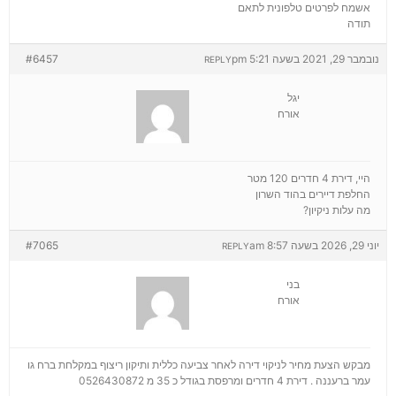
אשמח לפרטים טלפונית לתאם
תודה
נובמבר 29, 2021 בשעה 5:21 pm
#6457
REPLY
יגל
אורח
היי, דירת 4 חדרים 120 מטר
החלפת דיירים בהוד השרון
מה עלות ניקיון?
יוני 29, 2026 בשעה 8:57 am
#7065
REPLY
בני
אורח
מבקש הצעת מחיר לניקוי דירה לאחר צביעה כללית ותיקון ריצוף במקלחת ברח גו
עמר ברעננה . דירת 4 חדרים ומרפסת בגודל כ 35 מ 0526430872