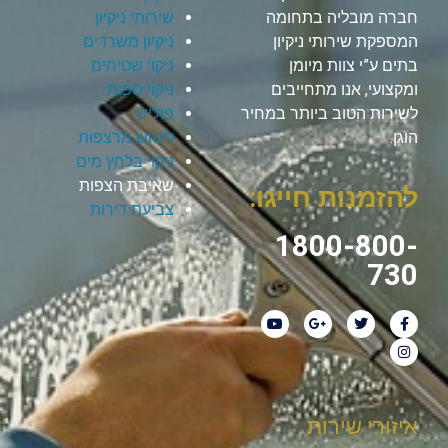
חברה מובליה בתחומה
שירותי ניקיון
המספקת שירותי ניקיון
ניקיון משרדים
בתים ע”י צוות מיומן
ניקוי שטיחים
ומקצועי, אנו מתחייבים
ניקוי ספות
לשירות הטוב ביותר במחיר
פוליש
הוגן.
ליטוש מרצפות
ניקוי בלחץ מים
שאיבת הצפות
להזמנות חייגו:
צביעת דירות
1800-800-
730
איזורי שירות