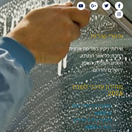
איזורי שירות
שירותי ניקיון בפריסה ארצית
רחבה, כל אזור המרכז,
השרון, השפלה, הצפון,
ירושלים והדרום.
מחירון עדכני לשנת
2026
ניקיון דירת חדר החל
מ-₪400
ניקיון דירת 2 חדרים
החל מ-₪800