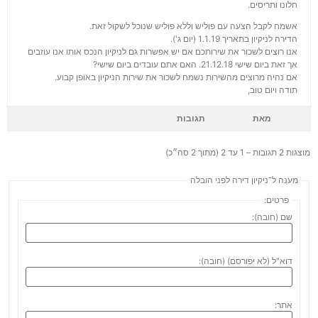
חלונו ותריסים.
אשמח לקבל הצעה עם פוליש וללא פוליש שנוכל לשקול זאת.
הדירה לניקיון בתאריך 1.1.19 (יום ג').
אנו רוצים לשכור את שירותכם אם יש אפשרות גם לניקיון הנכס אותו אנו עוזבים
אך זאת ביום שישי 21.12.18. האם אתם עובדים ביום שישי?
אם נהיה מרוצים מהשירות נשמח לשכור את שירות הניקיון באופן קבוע.
תודה ויום טוב,
מאת
תגובות
מוצגות 2 תגובות – 1 עד 2 (מתוך 2 סה״כ)
מענה ל־ניקיון דירה לפני הובלה
פרטים:
שם (חובה):
דוא"ל (לא יפורסם) (חובה):
אתר: