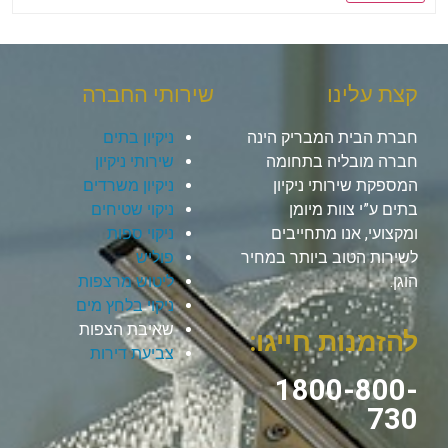
קצת עלינו
שירותי החברה
חברת הבית המבריק הינה
ניקיון בתים
חברה מובליה בתחומה
שירותי ניקיון
המספקת שירותי ניקיון
ניקיון משרדים
בתים ע”י צוות מיומן
ניקוי שטיחים
ומקצועי, אנו מתחייבים
ניקוי ספות
לשירות הטוב ביותר במחיר
פוליש
הוגן.
ליטוש מרצפות
ניקוי בלחץ מים
שאיבת הצפות
להזמנות חייגו:
צביעת דירות
1800-800-
730