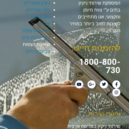
המספקת שירותי ניקיון
ניקיון משרדים
בתים ע”י צוות מיומן
ניקוי שטיחים
ומקצועי, אנו מתחייבים
ניקוי ספות
לשירות הטוב ביותר במחיר
פוליש
הוגן.
ליטוש מרצפות
ניקוי בלחץ מים
שאיבת הצפות
להזמנות חייגו:
צביעת דירות
1800-800-
730
איזורי שירות
שירותי ניקיון בפריסה ארצית