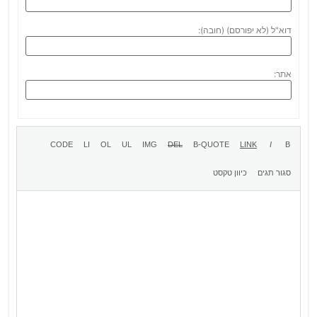
דוא"ל (לא יפורסם) (חובה):
אתר: