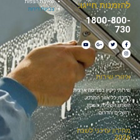
שאיבת הצפות
להזמנות חייגו:
צביעת דירות
1800-800-
730
איזורי שירות
שירותי ניקיון בפריסה ארצית
רחבה, כל אזור המרכז,
השרון, השפלה, הצפון,
ירושלים והדרום.
מחירון עדכני לשנת
2026