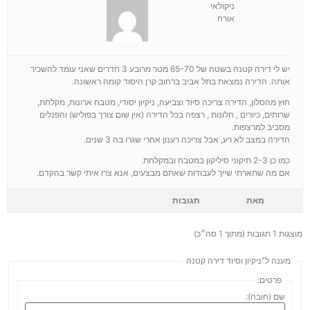
ניקולאי
אורח
יש לי דירה קטנה בשטח של 65-70 מטר מרובע 3 חדרים שאני עומד להשכיר
אותה. הדירה נמצאת בתל אביב ברחוב קרן היסוד קומה ראשונה.
חוץ מהסלון, הדירה צריכה סיוד וצביעה, ניקיון יסודי, מטבח ארונות, מקלחת,
שרותים, כיורים , חלונות , רצפה בכל הדירה (אין שום צורך בפוליש) והפנלים
מסביב למרצפות.
הדירה במצב לא רע, אבל צריכה רענון אחרי שגרו בה 3 שנים.
כמו כן 2-3 תיקוני סיליקון במטבח ובמקלחת.
אם מה שתארתי שייך לעבודות שאתם מבצעים, אנא צרו איתי קשר בהקדם.
מאת
תגובות
מוצגות 1 תגובות (מתוך 1 סה״כ)
מענה ל־ניקיון וסיוד דירה קטנה
פרטים:
שם (חובה):