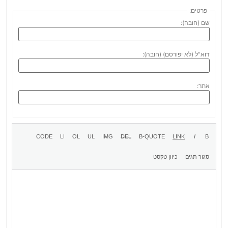
פרטים:
שם (חובה):
דוא"ל (לא יפורסם) (חובה):
אתר: