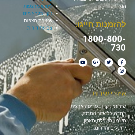
הוגן.
ליטוש מרצפות
ניקוי בלחץ מים
שאיבת הצפות
להזמנות חייגו:
צביעת דירות
1800-800-
730
איזורי שירות
שירותי ניקיון בפריסה ארצית
רחבה, כל אזור המרכז,
השרון, השפלה, הצפון,
ירושלים והדרום.