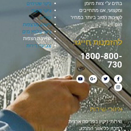
בתים ע”י צוות מיומן
ניקוי שטיחים
ומקצועי, אנו מתחייבים
ניקוי ספות
לשירות הטוב ביותר במחיר
פוליש
הוגן.
ליטוש מרצפות
ניקוי בלחץ מים
שאיבת הצפות
להזמנות חייגו:
צביעת דירות
1800-800-
730
איזורי שירות
שירותי ניקיון בפריסה ארצית
רחבה, כל אזור המרכז,