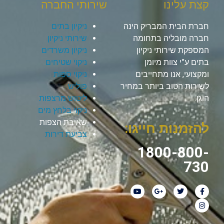
קצת עלינו
שירותי החברה
חברת הבית המבריק הינה
ניקיון בתים
חברה מובליה בתחומה
שירותי ניקיון
המספקת שירותי ניקיון
ניקיון משרדים
בתים ע”י צוות מיומן
ניקוי שטיחים
ומקצועי, אנו מתחייבים
ניקוי ספות
לשירות הטוב ביותר במחיר
פוליש
הוגן.
ליטוש מרצפות
ניקוי בלחץ מים
שאיבת הצפות
להזמנות חייגו:
צביעת דירות
1800-800-
730