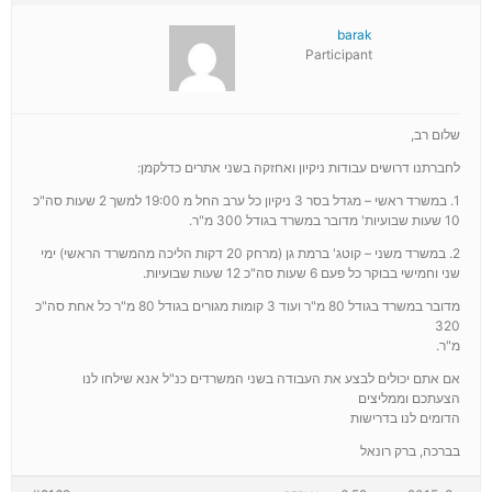
barak
Participant
שלום רב,
לחברתנו דרושים עבודות ניקיון ואחזקה בשני אתרים כדלקמן:
1. במשרד ראשי – מגדל בסר 3 ניקיון כל ערב החל מ 19:00 למשך 2 שעות סה"כ
10 שעות שבועיות' מדובר במשרד בגודל 300 מ"ר.
2. במשרד משני – קוטג' ברמת גן (מרחק 20 דקות הליכה מהמשרד הראשי) ימי
שני וחמישי בבוקר כל פעם 6 שעות סה"כ 12 שעות שבועיות.
מדובר במשרד בגודל 80 מ"ר ועוד 3 קומות מגורים בגודל 80 מ"ר כל אחת סה"כ
320
מ"ר.
אם אתם יכולים לבצע את העבודה בשני המשרדים כנ"ל אנא שילחו לנו
הצעתכם וממליצים
הדומים לנו בדרישות
בברכה, ברק רונאל