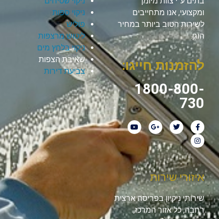
בתים ע”י צוות מיומן
ניקוי שטיחים
ומקצועי, אנו מתחייבים
ניקוי ספות
לשירות הטוב ביותר במחיר
פוליש
הוגן.
ליטוש מרצפות
ניקוי בלחץ מים
שאיבת הצפות
להזמנות חייגו:
צביעת דירות
1800-800-
730
איזורי שירות
שירותי ניקיון בפריסה ארצית
רחבה, כל אזור המרכז,