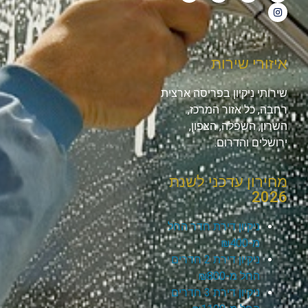
איזורי שירות
שירותי ניקיון בפריסה ארצית
רחבה, כל אזור המרכז,
השרון, השפלה, הצפון,
ירושלים והדרום.
מחירון עדכני לשנת
2026
ניקיון דירת חדר החל
מ-₪400
ניקיון דירת 2 חדרים
החל מ-₪800
ניקיון דירת 3 חדרים