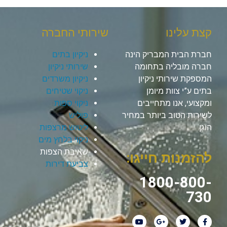
קצת עלינו
שירותי החברה
חברת הבית המבריק הינה
ניקיון בתים
חברה מובליה בתחומה
שירותי ניקיון
המספקת שירותי ניקיון
ניקיון משרדים
בתים ע”י צוות מיומן
ניקוי שטיחים
ומקצועי, אנו מתחייבים
ניקוי ספות
לשירות הטוב ביותר במחיר
פוליש
הוגן.
ליטוש מרצפות
ניקוי בלחץ מים
שאיבת הצפות
להזמנות חייגו:
צביעת דירות
1800-800-
730