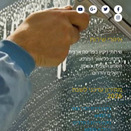
איזורי שירות
שירותי ניקיון בפריסה ארצית
רחבה, כל אזור המרכז,
השרון, השפלה, הצפון,
ירושלים והדרום.
מחירון עדכני לשנת
2026
ניקיון דירת חדר החל
מ-₪400
ניקיון דירת 2 חדרים
החל מ-₪800