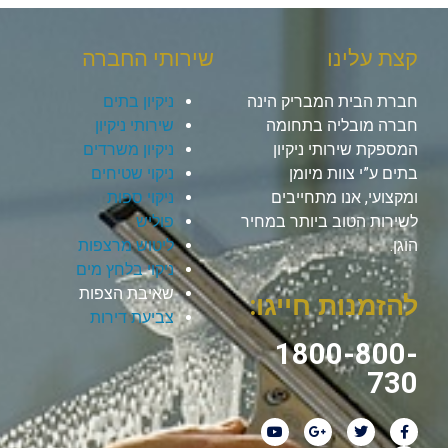
קצת עלינו
שירותי החברה
חברת הבית המבריק הינה
ניקיון בתים
חברה מובליה בתחומה
שירותי ניקיון
המספקת שירותי ניקיון
ניקיון משרדים
בתים ע”י צוות מיומן
ניקוי שטיחים
ומקצועי, אנו מתחייבים
ניקוי ספות
לשירות הטוב ביותר במחיר
פוליש
הוגן.
ליטוש מרצפות
ניקוי בלחץ מים
שאיבת הצפות
להזמנות חייגו:
צביעת דירות
1800-800-
730