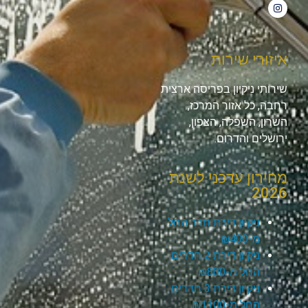
איזורי שירות
שירותי ניקיון בפריסה ארצית
רחבה, כל אזור המרכז,
השרון, השפלה, הצפון,
ירושלים והדרום.
מחירון עדכני לשנת
2026
ניקיון דירת חדר החל
מ-₪400
ניקיון דירת 2 חדרים
החל מ-₪800
ניקיון דירת 3 חדרים
החל מ-₪1100