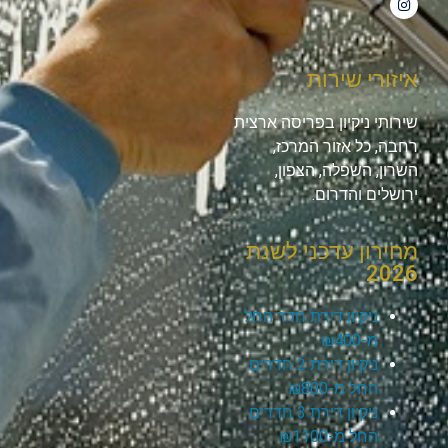
איזורי שירות
שירותי ניקיון בפריסה ארצית
רחבה, כל אזור המרכז,
השרון, השפלה, הצפון,
ירושלים והדרום.
מחירון עדכני לשנת
2026
ניקיון דירת חדר החל
מ-₪400
ניקיון דירת 2 חדרים
החל מ-₪800
ניקיון דירת 3 חדרים
החל מ-₪1100