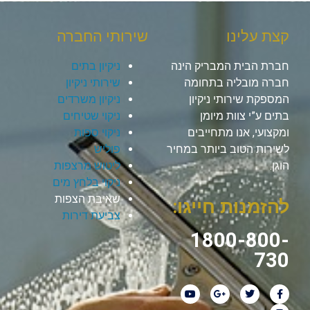
קצת עלינו
שירותי החברה
חברת הבית המבריק הינה
ניקיון בתים
חברה מובליה בתחומה
שירותי ניקיון
המספקת שירותי ניקיון
ניקיון משרדים
בתים ע”י צוות מיומן
ניקוי שטיחים
ומקצועי, אנו מתחייבים
ניקוי ספות
לשירות הטוב ביותר במחיר
פוליש
הוגן.
ליטוש מרצפות
ניקוי בלחץ מים
שאיבת הצפות
להזמנות חייגו:
צביעת דירות
1800-800-
730