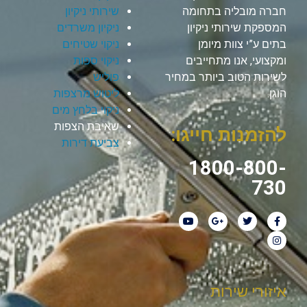
חברה מובליה בתחומה
שירותי ניקיון
המספקת שירותי ניקיון
ניקיון משרדים
בתים ע”י צוות מיומן
ניקוי שטיחים
ומקצועי, אנו מתחייבים
ניקוי ספות
לשירות הטוב ביותר במחיר
פוליש
הוגן.
ליטוש מרצפות
ניקוי בלחץ מים
שאיבת הצפות
להזמנות חייגו:
צביעת דירות
1800-800-
730
איזורי שירות