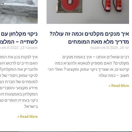
איך מנקים מקלטים וכמה זה עולה?
ניקוי מקלחון עם 
מדריך מלא מאת המומחים
לשתייה – המלצו
יוני 16, 2025
אין תגובות
אוקטובר 13, 2022
אין ת
רבים שואלים אותנו – איך באמת מנקים
איך לנקות נכון את המ
מקלטים? האם מספיק לטאטא ולהוציא כמה
האם חייבים לרכוש חומר
קרטונים, או שצריך ניקוי עמוק ומקצועי? ואולי הכי
ולהבריק את המקלחון?
חשוב – כמה עולה
לניקוי עמוק ויסודי של 
למומחים של חברת הבי
Read More »
מידע מקצועי והסברים מ
המקלחון באמצעות חומץ
ניקוי בעזרת חומרים ט
בישראל.
Read More »