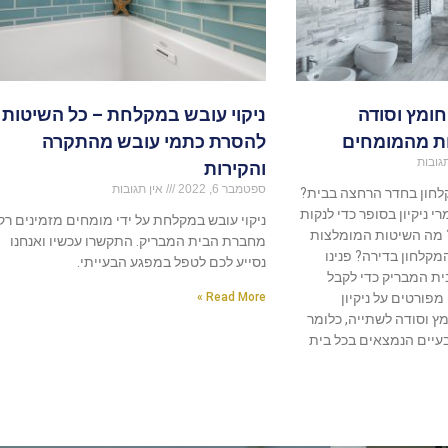
חומץ וסודה
ניקוי עובש במקלחת – כל השיטות
ת מהמומחים
להסרת כתמי עובש מהתקרה
גובות
והקירות
ספטמבר 6, 2022
אין תגובות
קלחון בחדר הרחצה בבית?
י ניקיון בסופר כדי לנקות
ניקוי עובש במקלחת על ידי מומחים מזמינים רק
 מה השיטות המומלצות
מחברת הבית המבריק. התקשרו עכשיו ואנחנו
המקלחון בדירה? פנינו
נסייע לכם לטפל במפגע הבעייתי.
ת המבריק כדי לקבל
פורטים על ניקיון
Read More »
 וסודה לשתייה, כלומר
בעיים הנמצאים בכל בית