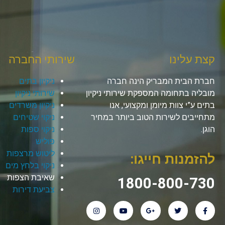
קצת עלינו
שירותי החברה
חברת הבית המבריק הינה חברה
ניקיון בתים
מובליה בתחומה המספקת שירותי ניקיון
שירותי ניקיון
בתים ע”י צוות מיומן ומקצועי, אנו
ניקיון משרדים
מתחייבים לשירות הטוב ביותר במחיר
ניקוי שטיחים
הוגן.
ניקוי ספות
פוליש
ליטוש מרצפות
להזמנות חייגו:
ניקוי בלחץ מים
שאיבת הצפות
1800-800-730
צביעת דירות