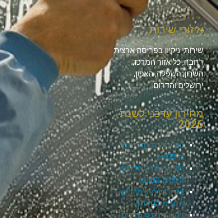
איזורי שירות
שירותי ניקיון בפריסה ארצית
רחבה, כל אזור המרכז,
השרון, השפלה, הצפון,
ירושלים והדרום.
מחירון עדכני לשנת
2026
ניקיון דירת חדר החל
מ-₪400
ניקיון דירת 2 חדרים
החל מ-₪800
ניקיון דירת 3 חדרים
החל מ-₪1100
ניקיון דירת 4 חדרים