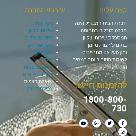
קצת עלינו
שירותי החברה
חברת הבית המבריק הינה
ניקיון בתים
חברה מובליה בתחומה
שירותי ניקיון
המספקת שירותי ניקיון
ניקיון משרדים
בתים ע”י צוות מיומן
ניקוי שטיחים
ומקצועי, אנו מתחייבים
ניקוי ספות
לשירות הטוב ביותר במחיר
פוליש
הוגן.
ליטוש מרצפות
ניקוי בלחץ מים
שאיבת הצפות
להזמנות חייגו:
צביעת דירות
1800-800-
730