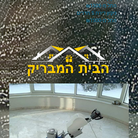
החל מ-₪1300
ניקיון דירת 5 חדרים
החל מ-₪1500