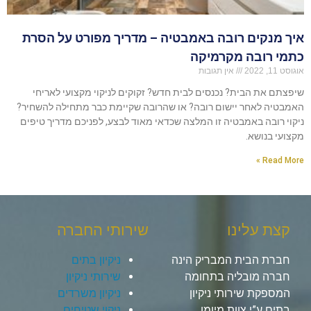
איך מנקים רובה באמבטיה – מדריך מפורט על הסרת
כתמי רובה מקרמיקה
אוגוסט 11, 2022
אין תגובות
שיפצתם את הבית? נכנסים לבית חדש? זקוקים לניקוי מקצועי לאריחי
האמבטיה לאחר יישום רובה? או שהרובה שקיימת כבר מתחילה להשחיר?
ניקוי רובה באמבטיה זו המלצה שכדאי מאוד לבצע, לפניכם מדריך טיפים
מקצועי בנושא.
Read More »
קצת עלינו
שירותי החברה
חברת הבית המבריק הינה
ניקיון בתים
חברה מובליה בתחומה
שירותי ניקיון
המספקת שירותי ניקיון
ניקיון משרדים
בתים ע”י צוות מיומן
ניקוי שטיחים