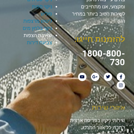
ומקצועי, אנו מתחייבים
ניקוי ספות
לשירות הטוב ביותר במחיר
פוליש
הוגן.
ליטוש מרצפות
ניקוי בלחץ מים
שאיבת הצפות
להזמנות חייגו:
צביעת דירות
1800-800-
730
איזורי שירות
שירותי ניקיון בפריסה ארצית
רחבה, כל אזור המרכז,