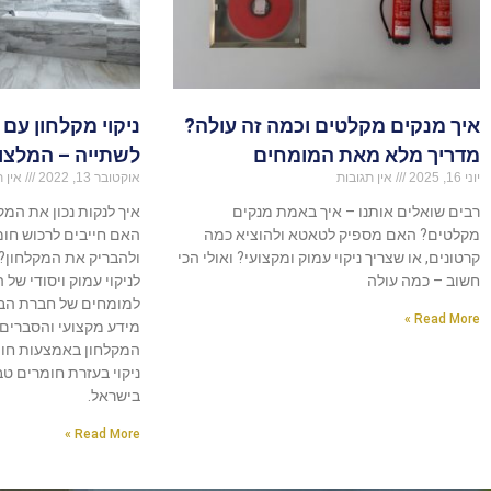
איך מנקים מקלטים וכמה זה עולה?
ניקוי מקלחון עם 
מדריך מלא מאת המומחים
לשתייה – המלצו
יוני 16, 2025
אין תגובות
אוקטובר 13, 2022
אין ת
רבים שואלים אותנו – איך באמת מנקים
איך לנקות נכון את המ
מקלטים? האם מספיק לטאטא ולהוציא כמה
האם חייבים לרכוש חומר
קרטונים, או שצריך ניקוי עמוק ומקצועי? ואולי הכי
ולהבריק את המקלחון?
חשוב – כמה עולה
לניקוי עמוק ויסודי של 
למומחים של חברת הבי
Read More »
מידע מקצועי והסברים מ
המקלחון באמצעות חומץ
ניקוי בעזרת חומרים ט
בישראל.
Read More »