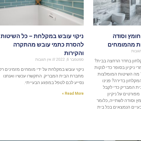
חומץ וסודה
ניקוי עובש במקלחת – כל השיטות
ת מהמומחים
להסרת כתמי עובש מהתקרה
גובות
והקירות
ספטמבר 6, 2022
אין תגובות
קלחון בחדר הרחצה בבית?
י ניקיון בסופר כדי לנקות
ניקוי עובש במקלחת על ידי מומחים מזמינים רק
 מה השיטות המומלצות
מחברת הבית המבריק. התקשרו עכשיו ואנחנו
המקלחון בדירה? פנינו
נסייע לכם לטפל במפגע הבעייתי.
ת המבריק כדי לקבל
פורטים על ניקיון
Read More »
 וסודה לשתייה, כלומר
בעיים הנמצאים בכל בית