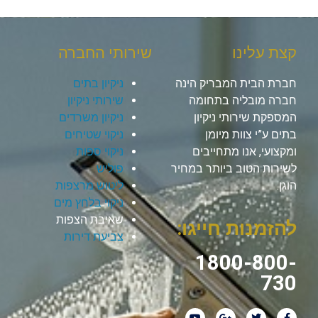
קצת עלינו
שירותי החברה
חברת הבית המבריק הינה
ניקיון בתים
חברה מובליה בתחומה
שירותי ניקיון
המספקת שירותי ניקיון
ניקיון משרדים
בתים ע”י צוות מיומן
ניקוי שטיחים
ומקצועי, אנו מתחייבים
ניקוי ספות
לשירות הטוב ביותר במחיר
פוליש
הוגן.
ליטוש מרצפות
ניקוי בלחץ מים
שאיבת הצפות
להזמנות חייגו:
צביעת דירות
1800-800-
730