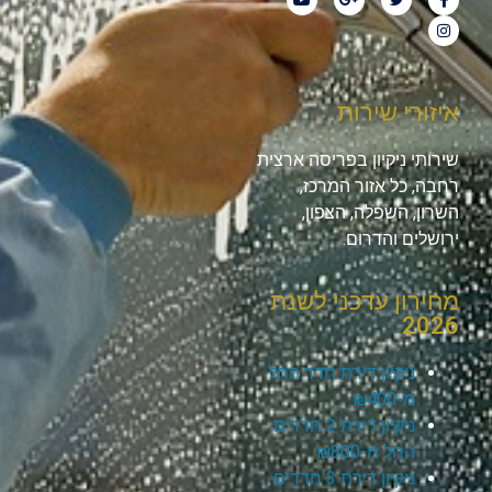
איזורי שירות
שירותי ניקיון בפריסה ארצית
רחבה, כל אזור המרכז,
השרון, השפלה, הצפון,
ירושלים והדרום.
מחירון עדכני לשנת
2026
ניקיון דירת חדר החל
מ-₪400
ניקיון דירת 2 חדרים
החל מ-₪800
ניקיון דירת 3 חדרים