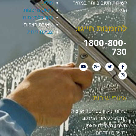
לשירות הטוב ביותר במחיר
פוליש
הוגן.
ליטוש מרצפות
ניקוי בלחץ מים
שאיבת הצפות
להזמנות חייגו:
צביעת דירות
1800-800-
730
איזורי שירות
שירותי ניקיון בפריסה ארצית
רחבה, כל אזור המרכז,
השרון, השפלה, הצפון,
ירושלים והדרום.