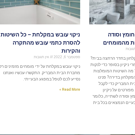
חומץ וסודה
ניקוי עובש במקלחת – כל השיטות
ת מהמומחים
להסרת כתמי עובש מהתקרה
גובות
והקירות
ספטמבר 6, 2022
אין תגובות
קלחון בחדר הרחצה בבית?
י ניקיון בסופר כדי לנקות
ניקוי עובש במקלחת על ידי מומחים מזמינים רק
 מה השיטות המומלצות
מחברת הבית המבריק. התקשרו עכשיו ואנחנו
המקלחון בדירה? פנינו
נסייע לכם לטפל במפגע הבעייתי.
ת המבריק כדי לקבל
פורטים על ניקיון
Read More »
 וסודה לשתייה, כלומר
בעיים הנמצאים בכל בית