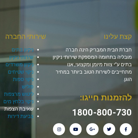
קצת עלינו
שירותי החברה
חברת הבית המבריק הינה חברה
ניקיון בתים
מובליה בתחומה המספקת שירותי ניקיון
שירותי ניקיון
בתים ע”י צוות מיומן ומקצועי, אנו
ניקיון משרדים
מתחייבים לשירות הטוב ביותר במחיר
ניקוי שטיחים
הוגן.
ניקוי ספות
פוליש
ליטוש מרצפות
להזמנות חייגו:
ניקוי בלחץ מים
שאיבת הצפות
1800-800-730
צביעת דירות