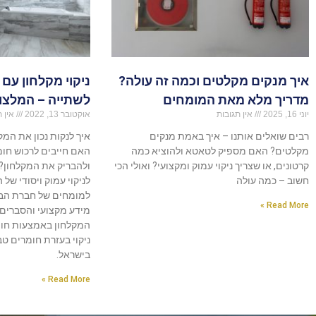
איך מנקים מקלטים וכמה זה עולה?
ניקוי מקלחון עם 
מדריך מלא מאת המומחים
לשתייה – המלצו
יוני 16, 2025
אין תגובות
אוקטובר 13, 2022
אין ת
רבים שואלים אותנו – איך באמת מנקים
איך לנקות נכון את המ
מקלטים? האם מספיק לטאטא ולהוציא כמה
האם חייבים לרכוש חומר
קרטונים, או שצריך ניקוי עמוק ומקצועי? ואולי הכי
ולהבריק את המקלחון?
חשוב – כמה עולה
לניקוי עמוק ויסודי של 
למומחים של חברת הבי
Read More »
מידע מקצועי והסברים מ
המקלחון באמצעות חומץ
ניקוי בעזרת חומרים ט
בישראל.
Read More »