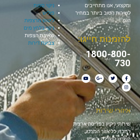
ומקצועי, אנו מתחייבים
ניקוי ספות
לשירות הטוב ביותר במחיר
פוליש
הוגן.
ליטוש מרצפות
ניקוי בלחץ מים
שאיבת הצפות
להזמנות חייגו:
צביעת דירות
1800-800-
730
איזורי שירות
שירותי ניקיון בפריסה ארצית
רחבה, כל אזור המרכז,
השרון, השפלה, הצפון,