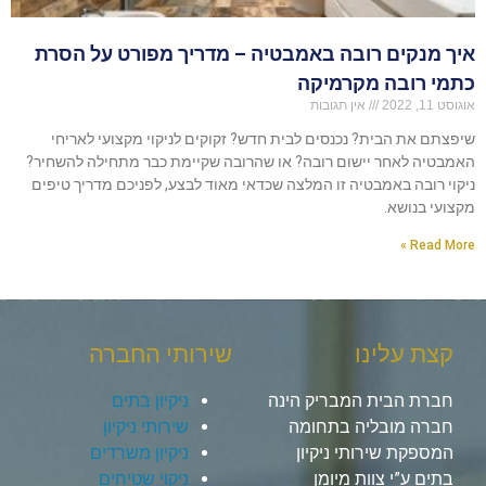
איך מנקים רובה באמבטיה – מדריך מפורט על הסרת
כתמי רובה מקרמיקה
אוגוסט 11, 2022
אין תגובות
שיפצתם את הבית? נכנסים לבית חדש? זקוקים לניקוי מקצועי לאריחי
האמבטיה לאחר יישום רובה? או שהרובה שקיימת כבר מתחילה להשחיר?
ניקוי רובה באמבטיה זו המלצה שכדאי מאוד לבצע, לפניכם מדריך טיפים
מקצועי בנושא.
Read More »
קצת עלינו
שירותי החברה
חברת הבית המבריק הינה
ניקיון בתים
חברה מובליה בתחומה
שירותי ניקיון
המספקת שירותי ניקיון
ניקיון משרדים
בתים ע”י צוות מיומן
ניקוי שטיחים