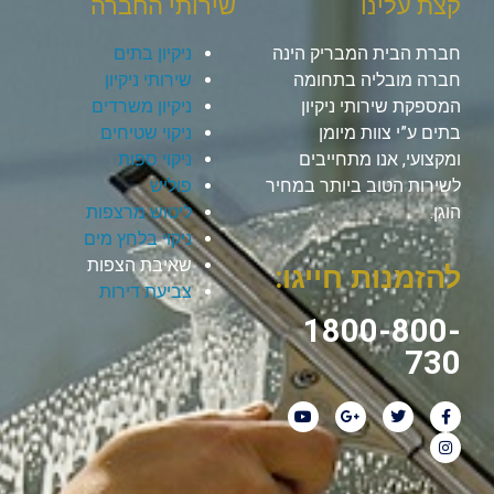
קצת עלינו
שירותי החברה
חברת הבית המבריק הינה
ניקיון בתים
חברה מובליה בתחומה
שירותי ניקיון
המספקת שירותי ניקיון
ניקיון משרדים
בתים ע”י צוות מיומן
ניקוי שטיחים
ומקצועי, אנו מתחייבים
ניקוי ספות
לשירות הטוב ביותר במחיר
פוליש
הוגן.
ליטוש מרצפות
ניקוי בלחץ מים
שאיבת הצפות
להזמנות חייגו:
צביעת דירות
1800-800-
730