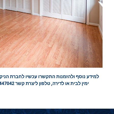
למידע נוסף ולהזמנות התקשרו עכשיו לחברת הניקיו
ימין לבית או לדירה, טלפון ליצרת קשר 054-9447042 או 1800-800-730 ייעוץ והצעת מחיר חינם