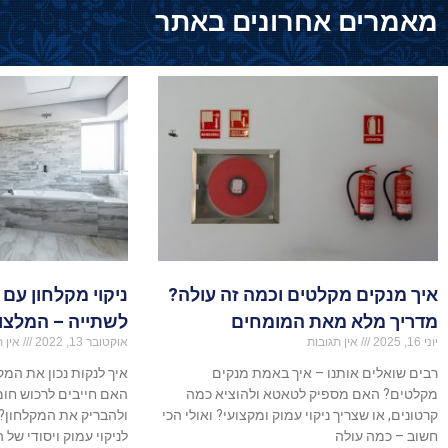
מאמרים אחרונים באתר
איך מנקים מקלטים וכמה זה עולה?
ניקוי מקלחון עם 
מדריך מלא מאת המומחים
לשתייה – המלצו
יוני 16, 2025
אין תגובות
אוקטובר 13, 2022
אין ת
רבים שואלים אותנו – איך באמת מנקים
איך לנקות נכון את המ
מקלטים? האם מספיק לטאטא ולהוציא כמה
האם חייבים לרכוש חומר
קרטונים, או שצריך ניקוי עמוק ומקצועי? ואולי הכי
ולהבריק את המקלחון?
חשוב – כמה עולה
לניקוי עמוק ויסודי של 