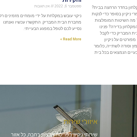
ספטמבר 6, 2022
אין תגובות
קלחון בחדר הרחצה בבית?
י ניקיון בסופר כדי לנקות
ניקוי עובש במקלחת על ידי מומחים מזמינים רק
 מה השיטות המומלצות
מחברת הבית המבריק. התקשרו עכשיו ואנחנו
המקלחון בדירה? פנינו
נסייע לכם לטפל במפגע הבעייתי.
ת המבריק כדי לקבל
פורטים על ניקיון
Read More »
 וסודה לשתייה, כלומר
בעיים הנמצאים בכל בית
איזורי שירות
שירותי ניקיון בפריסה ארצית רחבה, כל אזור