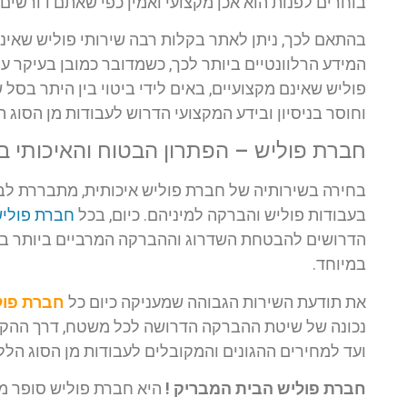
בוחרים לפנות הוא אכן מקצועי ואמין כפי שאתם דורשים.
בהתאם לכך, ניתן לאתר בקלות רבה שירותי פוליש שאינ
המידע הרלוונטיים ביותר לכך, כשמדובר כמובן בעיקר על
פוליש שאינם מקצועיים, באים לידי ביטוי בין היתר בסל ש
וחוסר בניסיון ובידע המקצועי הדרוש לעבודות מן הסוג ה
חברת פוליש – הפתרון הבטוח והאיכותי ב
בחירה בשירותיה של חברת פוליש איכותית, מתבררת לב
בעבודות פוליש והברקה למיניהם. כיום, בכל
חברת פולי
הדרושים להבטחת השדרוג וההברקה המרביים ביותר בכל
במיוחד.
את תודעת השירות הגבוהה שמעניקה כיום כל
חברת פול
נכונה של שיטת ההברקה הדרושה לכל משטח, דרך ההקפד
ועד למחירים ההגונים והמקובלים לעבודות מן הסוג הללו
חברת פוליש הבית המבריק !
היא חברת פוליש סופר מ