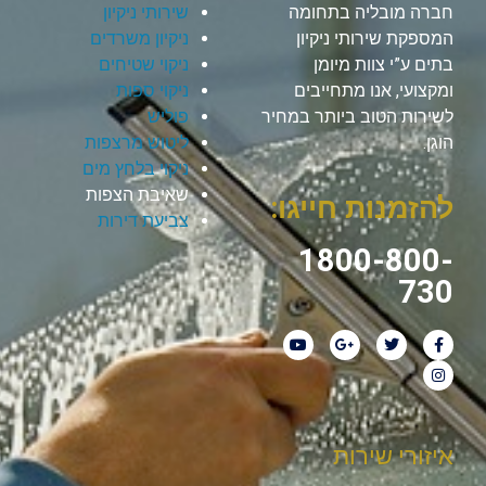
חברה מובליה בתחומה
שירותי ניקיון
המספקת שירותי ניקיון
ניקיון משרדים
בתים ע”י צוות מיומן
ניקוי שטיחים
ומקצועי, אנו מתחייבים
ניקוי ספות
לשירות הטוב ביותר במחיר
פוליש
הוגן.
ליטוש מרצפות
ניקוי בלחץ מים
שאיבת הצפות
להזמנות חייגו:
צביעת דירות
1800-800-
730
איזורי שירות