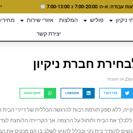
 עבודה: א-ה: 7:00-20:00 ו: 7:00-13:00
יצ
 ניקיון
פוליש
המלצות
אזורי שירות
מחירים
יצירת קשר
חירת חברת ניקיון
אין תגובות
WHATSAPP
LINKEDIN
TWITTER
ייה, ללא ספק תורמת רבות להרגשה הכללית של דיירי הבית וב
לכלך את הבית ולזחול על הרצפה. אך הקריירה הלוחצת לצד מג
ים להותיר בית נקי ובכלל להגיע לשלב בו הם מנקים את הבית