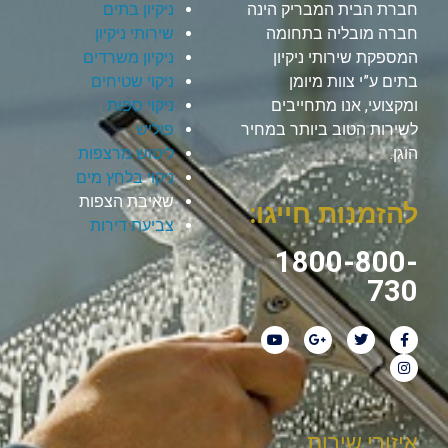
חברת הבית המבריק הינה
ניקיון בתים
חברה מובליה בתחומה
שירותי ניקיון
המספקת שירותי ניקיון
ניקיון משרדים
בתים ע”י צוות מיומן
ניקוי שטיחים
ומקצועי, אנו מתחייבים
ניקוי ספות
לשירות הטוב ביותר במחיר
פוליש
הוגן.
ליטוש מרצפות
ניקוי בלחץ מים
שאיבת הצפות
להזמנות חייגו:
צביעת דירות
1800-800-
730
איזורי שירות