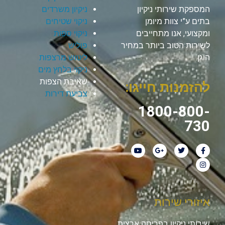
המספקת שירותי ניקיון
ניקיון משרדים
בתים ע”י צוות מיומן
ניקוי שטיחים
ומקצועי, אנו מתחייבים
ניקוי ספות
לשירות הטוב ביותר במחיר
פוליש
הוגן.
ליטוש מרצפות
ניקוי בלחץ מים
שאיבת הצפות
להזמנות חייגו:
צביעת דירות
1800-800-
730
איזורי שירות
שירותי ניקיון בפריסה ארצית