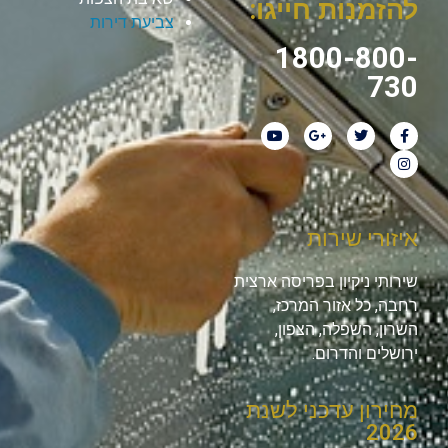
להזמנות חייגו:
צביעת דירות
1800-800-
730
איזורי שירות
שירותי ניקיון בפריסה ארצית
רחבה, כל אזור המרכז,
השרון, השפלה, הצפון,
ירושלים והדרום.
מחירון עדכני לשנת
2026