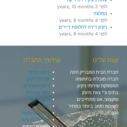
לפני 3 years, 10 months
המלצה
לפני 4 years, 8 months
ניקיון דירה לחלופת דיירים
לפני 4 years, 8 months
קצת עלינו
שירותי החברה
חברת הבית המבריק הינה
ניקיון בתים
חברה מובליה בתחומה
שירותי ניקיון
המספקת שירותי ניקיון
ניקיון משרדים
בתים ע”י צוות מיומן
ניקוי שטיחים
ומקצועי, אנו מתחייבים
ניקוי ספות
לשירות הטוב ביותר במחיר
פוליש
הוגן.
ליטוש מרצפות
ניקוי בלחץ מים
שאיבת הצפות